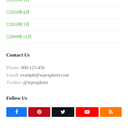
2010年4月
2010年3月
2009年12月
Contact Us
Phone:
800-123-456
Email:
example@wpexplorer.com
Twitter:
@wpexplorer
Follow Us
F
P
T
Y
R
a
i
w
o
S