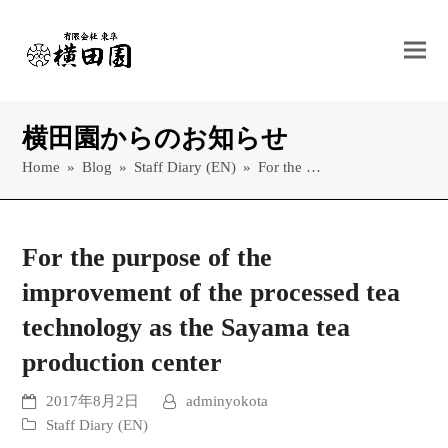
横田園からのお知らせ
Home
»
Blog
»
Staff Diary (EN)
»
For the …
For the purpose of the
improvement of the processed tea
technology as the Sayama tea
production center
2017年8月2日
adminyokota
Staff Diary (EN)