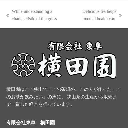
c
n
i
u
S
While understanding a
Delicious tea helps
e
t
t
t
previous
next
characteristic of the grass
mental health care
post:
post:
b
e
t
u
o
r
e
b
o
e
r
e
k
s
t
横田園はここ狭山で「この茶畑の、この人が作った、こ
のお茶が飲みたい」の声に、 狭山茶の生産から販売ま
で一貫した経営を行っています。
有限会社東阜 横田園