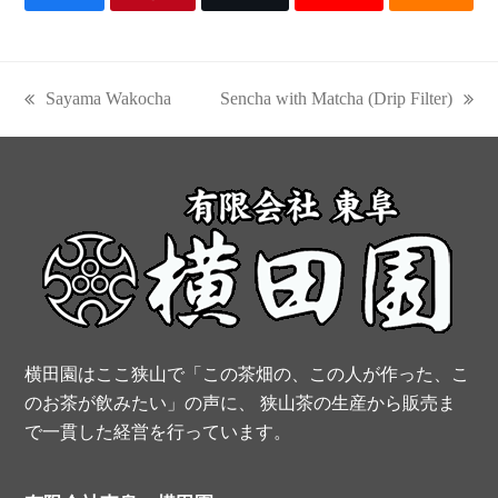
F
P
T
Y
R
a
i
w
o
S
c
n
i
u
S
Sayama Wakocha
Sencha with Matcha (Drip Filter)
previous
next
e
t
t
t
post:
post:
b
e
t
u
o
r
e
b
o
e
r
e
k
s
t
横田園はここ狭山で「この茶畑の、この人が作った、こ
のお茶が飲みたい」の声に、 狭山茶の生産から販売ま
で一貫した経営を行っています。