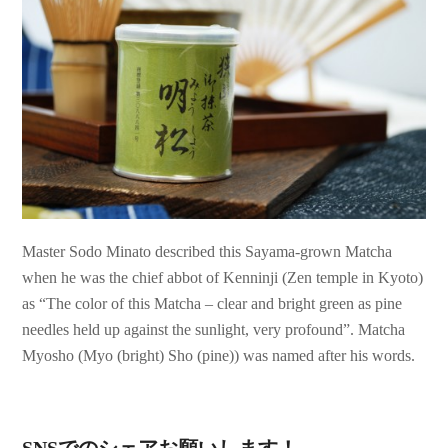
Master Sodo Minato described this Sayama-grown Matcha
when he was the chief abbot of Kenninji (Zen temple in Kyoto)
as “The color of this Matcha – clear and bright green as pine
needles held up against the sunlight, very profound”. Matcha
Myosho (Myo (bright) Sho (pine)) was named after his words.
SNSでのシェアお願いします！