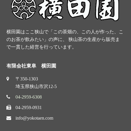
o
r
e
b
o
e
r
e
k
s
横田園はここ狭山で「この茶畑の、この人が作った、こ
t
のお茶が飲みたい」の声に、 狭山茶の生産から販売ま
で一貫した経営を行っています。
有限会社東阜 横田園
〒350-1303
埼玉県狭山市沢12-5
04-2959-6308
04-2959-0931
info@yokotaen.com