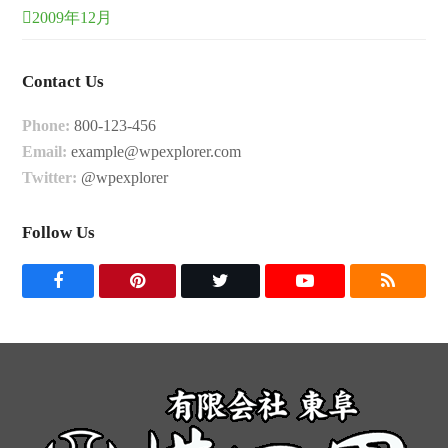
2009年12月
Contact Us
Phone:
800-123-456
Email:
example@wpexplorer.com
Twitter:
@wpexplorer
Follow Us
F
P
T
Y
R
a
i
w
o
S
c
n
i
u
S
e
t
t
t
b
e
t
u