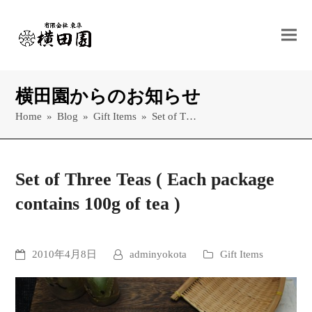
横田園からのお知らせ
Home
»
Blog
»
Gift Items
»
Set of T…
Set of Three Teas ( Each package
contains 100g of tea )
2010年4月8日
adminyokota
Gift Items