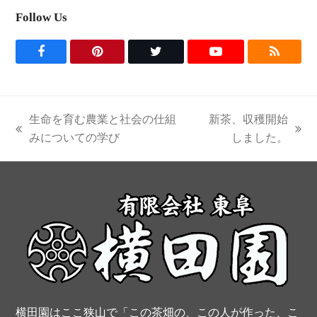
Follow Us
F
P
T
Y
R
a
i
w
o
S
c
n
i
u
S
生命を育む農業と社会の仕組
新茶、収穫開始
e
t
t
t
previous
next
みについての学び
しました。
post:
post:
b
e
t
u
o
r
e
b
o
e
r
e
k
s
t
横田園はここ狭山で「この茶畑の、この人が作った、こ