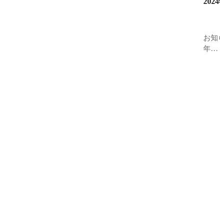
20
お知
年…