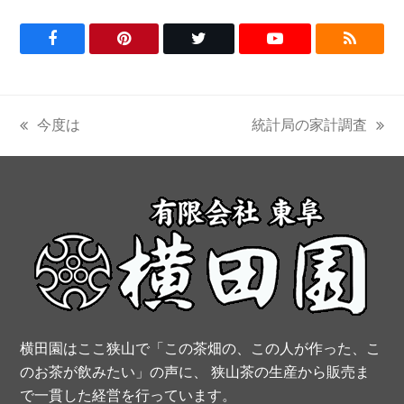
F
P
T
Y
R
a
i
w
o
S
c
n
i
u
S
今度は
統計局の家計調査
previous
next
e
t
t
t
post:
post:
b
e
t
u
o
r
e
b
o
e
r
e
k
s
t
横田園はここ狭山で「この茶畑の、この人が作った、こ
のお茶が飲みたい」の声に、 狭山茶の生産から販売ま
で一貫した経営を行っています。