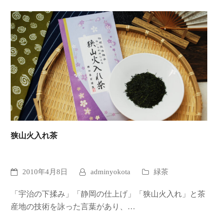
狭山火入れ茶
2010年4月8日
adminyokota
緑茶
「宇治の下揉み」「静岡の仕上げ」「狭山火入れ」と茶
産地の技術を詠った言葉があり、…