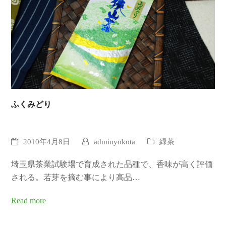
ふくみどり
2010年4月8日
adminyokota
緑茶
埼玉県茶業試験場で育成された品種で、香味が高く評価
される。若芽を摘む事により高品…
Read more