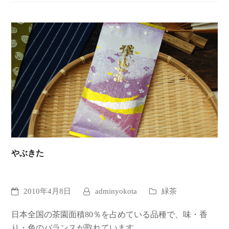
やぶきた
2010年4月8日
adminyokota
緑茶
日本全国の茶園面積80％を占めている品種で、味・香
り・色のバランスが取れています…