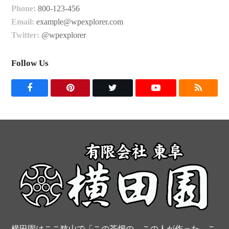
Phone:
800-123-456
Email:
example@wpexplorer.com
Twitter:
@wpexplorer
Follow Us
F
P
T
Y
R
a
i
w
o
S
c
n
i
u
S
e
t
t
t
b
e
t
u
o
r
e
b
o
e
r
e
k
s
横田園はここ狭山で「この茶畑の、この人が作った、こ