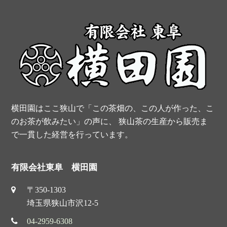
o
r
e
b
o
e
r
e
k
s
t
横田園はここ狭山で「この茶畑の、この人が作った、こ
のお茶が飲みたい」の声に、 狭山茶の生産から販売ま
で一貫した経営を行っています。
有限会社東阜 横田園
〒350-1303
埼玉県狭山市沢12-5
04-2959-6308