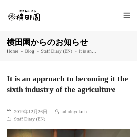
横田園からのお知らせ
Home
»
Blog
»
Staff Diary (EN)
»
It is an…
It is an approach to becoming it the
sixth industry of the agriculture
2019年12月26日
adminyokota
Staff Diary (EN)