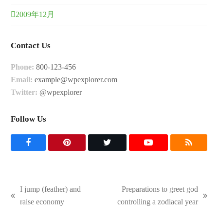
2009年12月
Contact Us
Phone:
800-123-456
Email:
example@wpexplorer.com
Twitter:
@wpexplorer
Follow Us
F
P
T
Y
R
a
i
w
o
S
c
n
i
u
S
I jump (feather) and
Preparations to greet god
e
t
t
t
previous
next
raise economy
controlling a zodiacal year
post:
post:
b
e
t
u