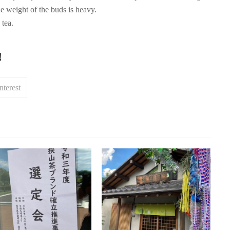
he weight of the buds is heavy.
 tea.
！
nterest