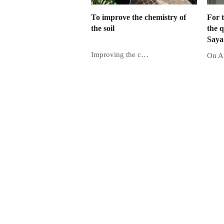
To improve the chemistry of
For 
the soil
the q
Saya
Improving the c…
On A