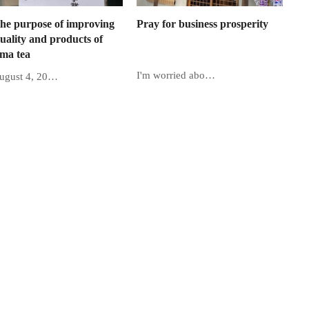
the purpose of improving
Pray for business prosperity
uality and products of
ma tea
I'm worried abo…
ugust 4, 20…