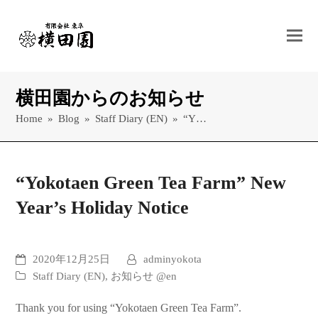
横田園からのお知らせ
Home
»
Blog
»
Staff Diary (EN)
»
“Y…
“Yokotaen Green Tea Farm” New
Year’s Holiday Notice
2020年12月25日
adminyokota
Staff Diary (EN)
,
お知らせ @en
Thank you for using “Yokotaen Green Tea Farm”.