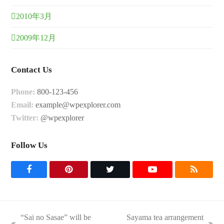
2010年3月
2009年12月
Contact Us
Phone:
800-123-456
Email:
example@wpexplorer.com
Twitter:
@wpexplorer
Follow Us
F
P
T
Y
R
a
i
w
o
S
c
n
i
u
S
“Sai no Sasae” will be
Sayama tea arrangement