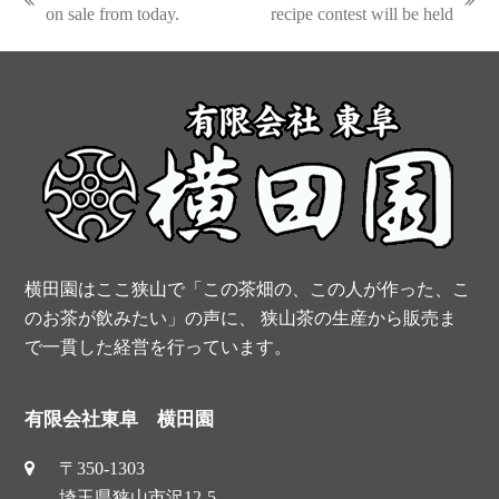
e
t
t
t
previous
next
on sale from today.
recipe contest will be held
post:
post:
b
e
t
u
o
r
e
b
o
e
r
e
k
s
t
横田園はここ狭山で「この茶畑の、この人が作った、こ
のお茶が飲みたい」の声に、 狭山茶の生産から販売ま
で一貫した経営を行っています。
有限会社東阜 横田園
〒350-1303
埼玉県狭山市沢12-5